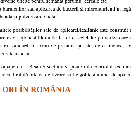
 diverse unelte pentru semănat porumb, cereale etc
 buruienilor sau aplicarea de bacterii și micronutrienți în leg
bandă și pulverizare duală.
itele posibilităților sale de aplicare
FlexTank
este construit 
e este acţionată hidraulic la fel ca celelalte pulverizatoare
ostru standard cu ecran de presiune și este, de asemenea, e
curată asociat.
 supape cu 1, 3 sau 5 secțiuni și poate rula controlul secțiu
 încât brațul/unitatea de livrare să fie golită automat de apă cu
TORI ÎN ROMÂNIA