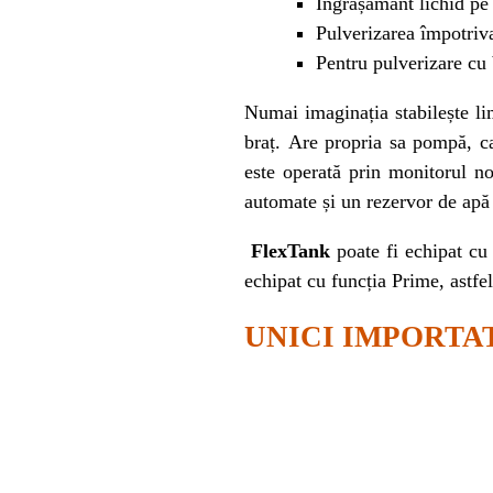
Îngrășământ lichid pe
Pulverizarea împotriva
Pentru pulverizare cu 
Numai imaginația stabilește lim
braț. Are propria sa pompă, car
este operată prin monitorul n
automate și un rezervor de apă 
FlexTank
poate fi echipat cu
echipat cu funcția Prime, astfel
UNICI IMPORTA