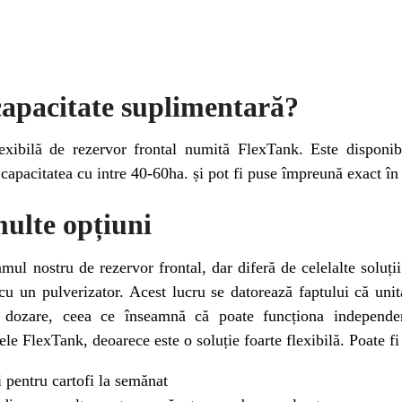
capacitate suplimentară?
exibilă de rezervor frontal numită FlexTank. Este disponib
 capacitatea cu intre 40-60ha. și pot fi puse împreună exact în
ulte opțiuni
ul nostru de rezervor frontal, dar diferă de celelalte soluții
cu un pulverizator. Acest lucru se datorează faptului că uni
 dozare, ceea ce înseamnă că poate funcționa independe
ele FlexTank, deoarece este o soluție foarte flexibilă. Poate fi
 pentru cartofi la semănat