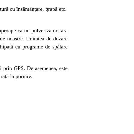
ătură cu însămânțare, grapă etc.
aproape ca un pulverizator fără
 ale noastre. Unitatea de dozare
chipată cu programe de spălare
nii prin GPS. De asemenea, este
rată la pornire.