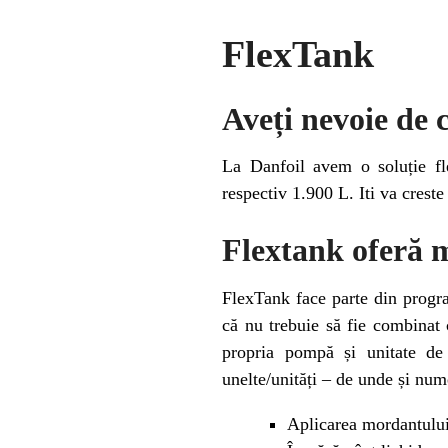
FlexTank
Aveți nevoie de 
La Danfoil avem o soluție fl
respectiv 1.900 L. Iti va creste
Flextank oferă m
FlexTank face parte din program
că nu trebuie să fie combinat 
propria pompă și unitate de
unelte/unități – de unde și num
Aplicarea mordantului