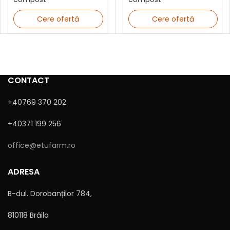
Cere ofertă
Cere ofertă
CONTACT
+40769 370 202
+40371 199 256
office@etufarm.ro
ADRESA
B-dul. Dorobanților 784,
810118 Brăila