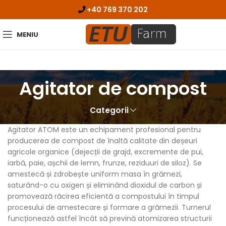
+40 769 370 202
MENIU
Agitator de compost
Categorii
Agitator ATOM este un echipament profesional pentru
producerea de compost de înaltă calitate din deșeuri
agricole organice (dejecții de grajd, excremente de pui,
iarbă, paie, așchii de lemn, frunze, reziduuri de siloz). Se
amestecă și zdrobește uniform masa în grămezi,
saturând-o cu oxigen și eliminând dioxidul de carbon și
promovează răcirea eficientă a compostului în timpul
procesului de amestecare și formare a grămezii. Turnerul
funcționează astfel încât să prevină atomizarea structurii