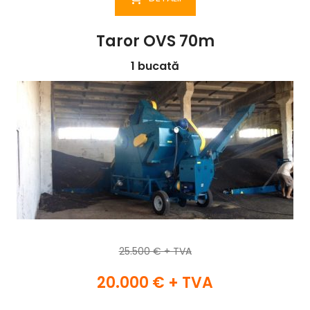
Taror OVS 70m
1 bucată
25.500 € + TVA
20.000 € + TVA