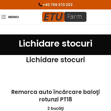
+40 769 370 202
MENIU
Lichidare stocuri
Lichidare stocuri
Remorca auto încărcare baloţi
rotunzi PT18
2 bucăţi