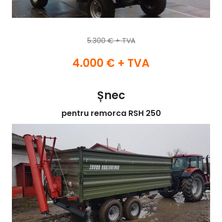
5.300 € + TVA
4.000 € + TVA
Șnec
pentru remorca RSH 250