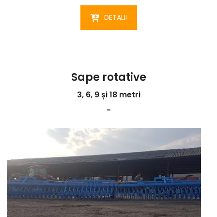
DETALII
Sape rotative
3, 6, 9 și 18 metri
-
1
2
3
Previous
Next