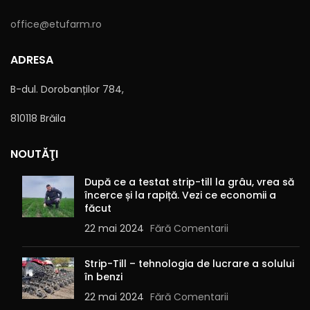
office@etufarm.ro
ADRESA
B-dul. Dorobanților 784,
810118 Brăila
NOUTĂŢI
După ce a testat strip-till la grâu, vrea să
încerce și la rapiță. Vezi ce economii a
făcut
22 mai 2024
Fără Comentarii
Strip-Till – tehnologia de lucrare a solului
în benzi
22 mai 2024
Fără Comentarii