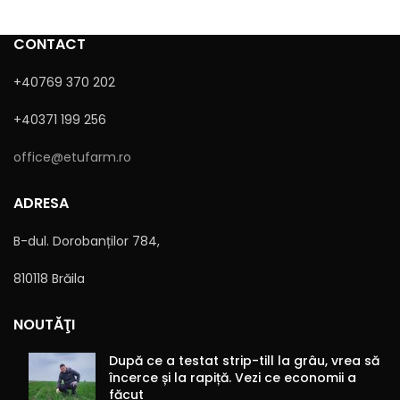
CONTACT
+40769 370 202
+40371 199 256
office@etufarm.ro
Sunt de acord cu
Politica de confidențialitate
ADRESA
B-dul. Dorobanților 784,
810118 Brăila
NOUTĂŢI
Alternative:
După ce a testat strip-till la grâu, vrea să
încerce și la rapiță. Vezi ce economii a
făcut