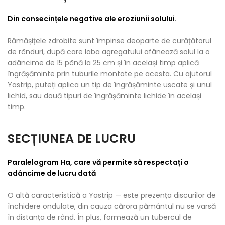
Din consecințele negative ale eroziunii solului.
Rămășițele zdrobite sunt împinse deoparte de curățătorul
de rânduri, după care laba agregatului afânează solul la o
adâncime de 15 până la 25 cm și în același timp aplică
îngrășăminte prin tuburile montate pe acesta. Cu ajutorul
Yastrip, puteți aplica un tip de îngrășăminte uscate și unul
lichid, sau două tipuri de îngrășăminte lichide în același
timp.
SECȚIUNEA DE LUCRU​
Paralelogram Ha, care vă permite să respectați o
adâncime de lucru dată
O altă caracteristică a Yastrip — este prezența discurilor de
închidere ondulate, din cauza cărora pământul nu se varsă
în distanța de rând. În plus, formează un tubercul de