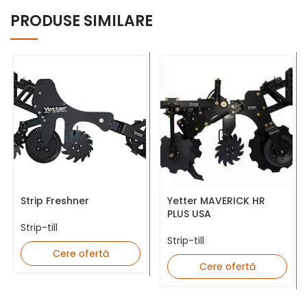
Nume complet *
PRODUSE SIMILARE
Număr telefon *
Adresă Email *
Strip Freshner
Yetter MAVERICK HR
PLUS USA
Strip-till
Județ *
Strip-till
Cere ofertă
Cere ofertă
Mesaj