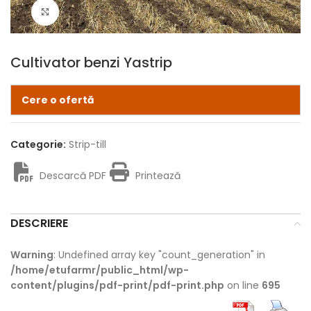
Click pentru zoom
Cultivator benzi Yastrip
Cere o ofertă
Categorie:
Strip-till
Descarcă PDF
Printează
DESCRIERE
Warning
: Undefined array key "count_generation" in
/home/etufarmr/public_html/wp-
content/plugins/pdf-print/pdf-print.php
on line
695