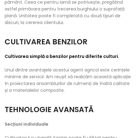
pământ. Ceea ce pentru iarnă se potrivește, pregătind
astfel primăvara pentru trecerea burghiului o suprafață
plană. Unitatea poate fi completată cu două tipuri de
discuri, la cererea clientului.
CULTIVAREA BENZILOR​​
Cultivarea simplă a benzilor pentru diferite culturi.
Unul dintre avantajele acestui agent agricol este cerințele
minime de servicii. Am reușit să realizăm această aplicație
în proiectarea ansamblurilor de rulmenți de înaltă calitate
și a materialelor compozite.
TEHNOLOGIE AVANSATĂ​​​
Secțiuni individuale
Cultivatorul cu bandă Yastrip poate fi utilizat pentru