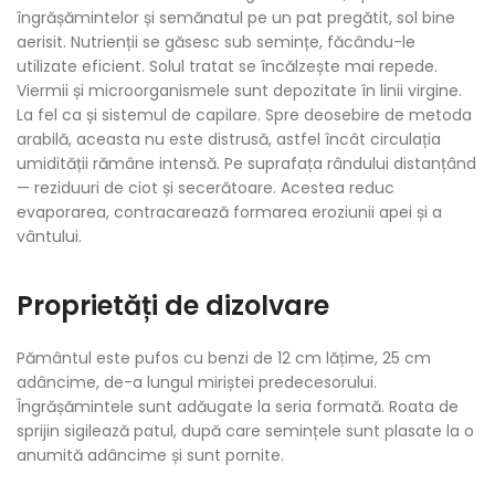
îngrășămintelor și semănatul pe un pat pregătit, sol bine
aerisit. Nutrienții se găsesc sub semințe, făcându-le
utilizate eficient. Solul tratat se încălzește mai repede.
Viermii și microorganismele sunt depozitate în linii virgine.
La fel ca și sistemul de capilare. Spre deosebire de metoda
arabilă, aceasta nu este distrusă, astfel încât circulația
umidității rămâne intensă. Pe suprafața rândului distanțând
— reziduuri de ciot și secerătoare. Acestea reduc
evaporarea, contracarează formarea eroziunii apei și a
vântului.
Proprietăți de dizolvare
Pământul este pufos cu benzi de 12 cm lățime, 25 cm
adâncime, de-a lungul miriștei predecesorului.
Îngrășămintele sunt adăugate la seria formată. Roata de
sprijin sigilează patul, după care semințele sunt plasate la o
anumită adâncime și sunt pornite.