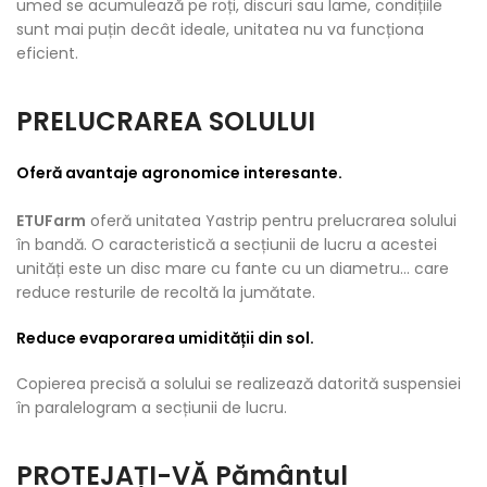
umed se acumulează pe roți, discuri sau lame, condițiile
sunt mai puțin decât ideale, unitatea nu va funcționa
eficient.
PRELUCRAREA SOLULUI
Oferă avantaje agronomice interesante.
ETUFarm
oferă unitatea Yastrip pentru prelucrarea solului
în bandă. O caracteristică a secțiunii de lucru a acestei
unități este un disc mare cu fante cu un diametru… care
reduce resturile de recoltă la jumătate.
Reduce evaporarea umidității din sol.
Copierea precisă a solului se realizează datorită suspensiei
în paralelogram a secțiunii de lucru.
PROTEJAȚI-VĂ Pământul