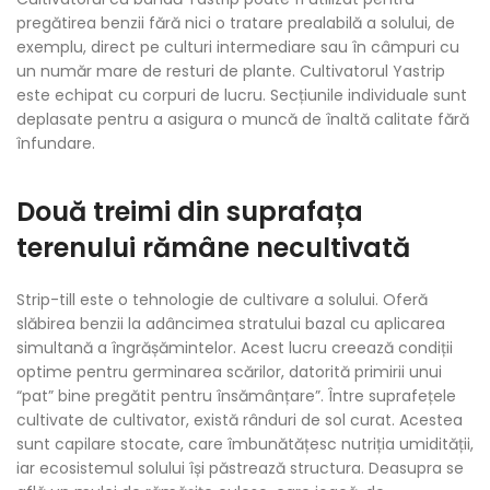
pregătirea benzii fără nici o tratare prealabilă a solului, de
exemplu, direct pe culturi intermediare sau în câmpuri cu
un număr mare de resturi de plante. Cultivatorul Yastrip
este echipat cu corpuri de lucru. Secțiunile individuale sunt
deplasate pentru a asigura o muncă de înaltă calitate fără
înfundare.
Două treimi din suprafața
terenului rămâne necultivată
Strip-till este o tehnologie de cultivare a solului. Oferă
slăbirea benzii la adâncimea stratului bazal cu aplicarea
simultană a îngrășămintelor. Acest lucru creează condiții
optime pentru germinarea scărilor, datorită primirii unui
“pat” bine pregătit pentru însămânțare”. Între suprafețele
cultivate de cultivator, există rânduri de sol curat. Acestea
sunt capilare stocate, care îmbunătățesc nutriția umidității,
iar ecosistemul solului își păstrează structura. Deasupra se