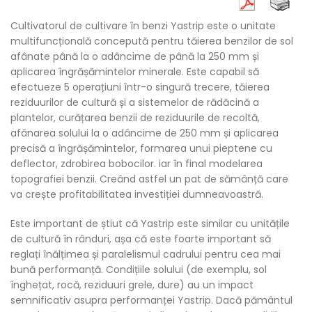
Cultivatorul de cultivare în benzi Yastrip este o unitate
multifuncțională concepută pentru tăierea benzilor de sol
afânate până la o adâncime de până la 250 mm și
aplicarea îngrășămintelor minerale. Este capabil să
efectueze 5 operațiuni într-o singură trecere, tăierea
reziduurilor de cultură și a sistemelor de rădăcină a
plantelor, curățarea benzii de reziduurile de recoltă,
afânarea solului la o adâncime de 250 mm și aplicarea
precisă a îngrășămintelor, formarea unui pieptene cu
deflector, zdrobirea bobocilor. iar în final modelarea
topografiei benzii. Creând astfel un pat de sămânță care
va crește profitabilitatea investiției dumneavoastră.
Este important de știut că Yastrip este similar cu unitățile
de cultură în rânduri, așa că este foarte important să
reglați înălțimea și paralelismul cadrului pentru cea mai
bună performanță. Condițiile solului (de exemplu, sol
înghețat, rocă, reziduuri grele, dure) au un impact
semnificativ asupra performanței Yastrip. Dacă pământul