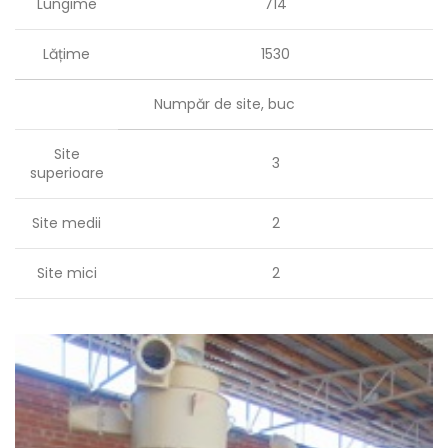
Lungime
714
Lățime
1530
Numpăr de site, buc
Site
3
superioare
Site medii
2
Site mici
2