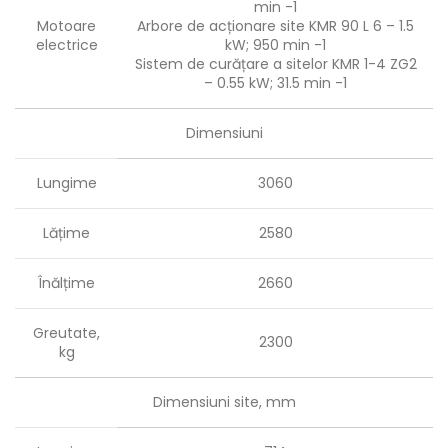
min
-1
Motoare
Arbore de acționare
site
KMR
90
L 6 –
1.5
electrice
kW
;
950
min
-1
Sistem de curățare a sitelor
KMR
1-4
ZG2
–
0.55
kW
;
31.5
min
-1
Dimensiuni
Lungime
3060
Lățime
2580
Înălțime
2660
Greutate,
2300
kg
Dimensiuni site, mm