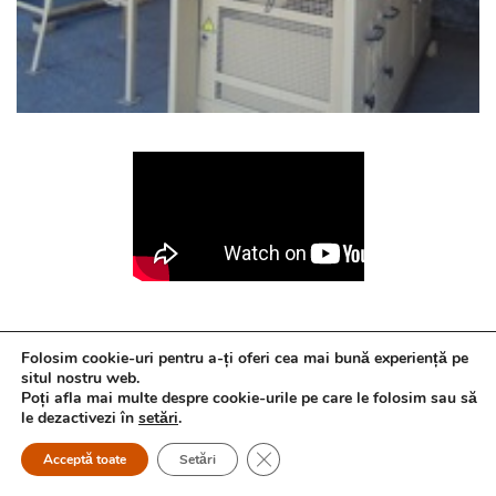
Folosim cookie-uri pentru a-ți oferi cea mai bună experiență pe
situl nostru web.
Cere ofertă
Poți afla mai multe despre cookie-urile pe care le folosim sau să
le dezactivezi în
setări
.
Close GDPR Cookie Banner
Acceptă toate
Setări
Nume complet *