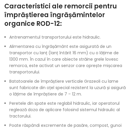
Caracteristici ale remorcii pentru
împrăștierea îngrășămintelor
organice ROD-12:
Antrenamentul transportorului este hidraulic.
Alimentarea cu îngrășământ este asigurată de un
transportor cu lanț (lanț întărit 16 mm) cu o lățime de
1300 mm. În cazul în care obiecte străine grele lovesc
remorca, este activat un senzor care oprește mișcarea
transportorului.
Batatoarele de împrăștiere verticale Grazeoli cu lame
sunt fabricate din oțel special rezistent la uzură și asigură
o lățime de împrăștiere de 7 – 12 m.
Peretele din spate este reglabil hidraulic, iar operatorul
reglează doza de aplicare folosind sistemul hidraulic al
tractorului.
Poate răspândi excremente de pasăre, compost, gunoi