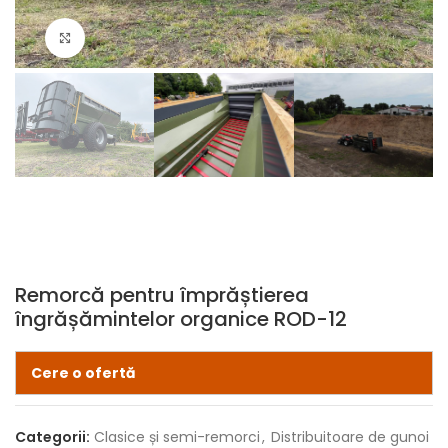
Click pentru zoom
Remorcă pentru împrăștierea
îngrășămintelor organice ROD-12
Cere o ofertă
Categorii:
Clasice și semi-remorci
,
Distribuitoare de gunoi