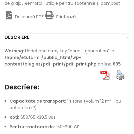
de grajd
,
Remorci
,
Utilaje pentru zootehnie și compost
Descarcă PDF
Printează
DESCRIERE
Warning
: Undefined array key "count_generation" in
/home/etufarmr/public_html/wp-
content/plugins/pdf-print/pdf-print.php
on line
695
Descriere:
Capacitate de transport:
14 tone (volum 12 m³ – cu
petice 15 m³)
Roți:
650/65 R30.5 BKT
Pentru tractoare de:
150-200 CP