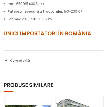
Roți:
650/65 R30.5 BKT
Puterea necesară a tractorului:
150-200 CP
Lățimea de lucru:
7 – 12 m
UNICI IMPORTATORI ÎN ROMÂNIA
Cere ofertă
Nume complet *
PRODUSE SIMILARE