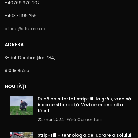
+40769 370 202
+40371 199 256
office@etufarm.ro
Sunt de acord cu
Politica de confidențialitate
ADRESA
B-dul. Dorobanților 784,
810118 Brăila
Alternative:
NOUTĂŢI
După ce a testat strip-till la grâu, vrea să
încerce și la rapiță. Vezi ce economii a
făcut
22 mai 2024
Fără Comentarii
Strip-Till – tehnologia de lucrare a solului