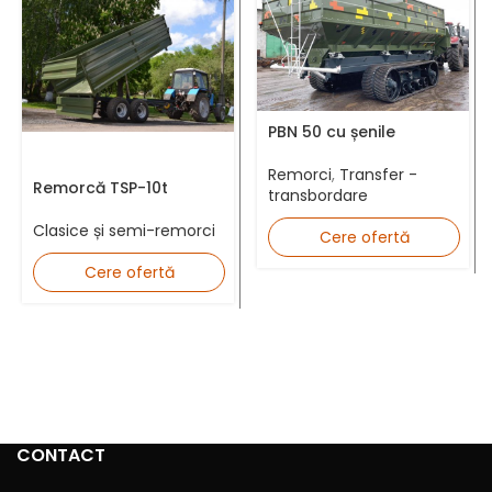
Număr telefon *
Adresă Email *
PBN 50 cu șenile
Remorci
,
Transfer -
Remorcă TSP-10t
transbordare
Clasice și semi-remorci
Județ *
Cere ofertă
Cere ofertă
Mesaj
CONTACT