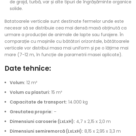
de grajd, turbă, var și alte tipuri de îngrășăminte organice
solide.
Batatoarele verticale sunt destinate fermelor unde este
necesar să se distribuie cea mai densă masă obținută ca
urmare a producției de animale de lapte sau furajere. În
comparație cu mașinile cu bătători orizontale, bătătoarele
verticale vor distribui masa mai uniform și pe o lățime mai
mare (7-12 m, în funcție de parametrii masei aplicate).
Date tehnice:
Volum:
12 m³
Volum cu plasturi:
15 m³
Capacitate de transport:
14.000 kg
Greutatea proprie:
–
Dimensiuni caroserie (LxLxH):
4,7 x 2,15 x 2,0 m
Dimensiuni semiremorcă (LxLxH):
8,15 x 2,95 x 3,3 m