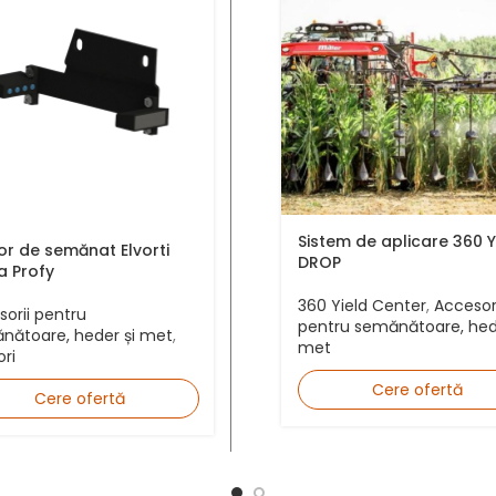
Sistem de aplicare 360 ​​
or de semănat Elvorti
DROP
a Profy
360 Yield Center
,
Accesori
orii pentru
pentru semănătoare, hed
nătoare, heder și met
,
met
ri
Cere ofertă
Cere ofertă