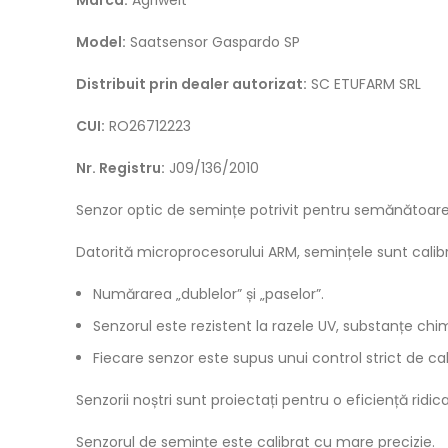
Model:
Saatsensor Gaspardo SP
Distribuit prin dealer autorizat:
SC ETUFARM SRL
CUI:
RO26712223
Nr. Registru:
J09/136/2010
Senzor optic de semințe potrivit pentru semănătoare 
Datorită microprocesorului ARM, semințele sunt calibra
Numărarea „dublelor” și „paselor”.
Senzorul este rezistent la razele UV, substanțe chimi
Fiecare senzor este supus unui control strict de cal
Senzorii noștri sunt proiectați pentru o eficiență ridi
Senzorul de semințe este calibrat cu mare precizie.