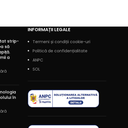
INFORMAȚII LEGALE
tat strip-
Termeni și condiții cookie-uri
rea să
Politică de confidențialitate
apiță.
mii a
ANPC
SOL
Fără
ehnologia
olului în
Fără