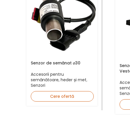
Județ *
Mesaj
Senzor de semănat ⌀30
Senz
Vest
Accesorii pentru
semănătoare, heder și met
,
Acces
Senzori
semă
Senzo
Cere ofertă
Sunt de acord cu
Politica de confidențialitate