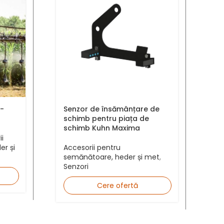
S
Pl
Senzor de însămânțare de
Y-
schimb pentru piața de
Ac
schimb Kuhn Maxima
se
i
Se
Accesorii pentru
er și
semănătoare, heder și met
,
Senzori
Cere ofertă