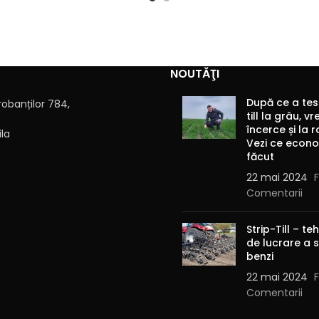
NOUTĂŢI
După ce a tes
robanților 784,
till la grâu, v
încerce și la r
ila
Vezi ce econo
făcut
22 mai 2024
Comentarii
Strip-Till – t
de lucrare a s
benzi
22 mai 2024
Comentarii