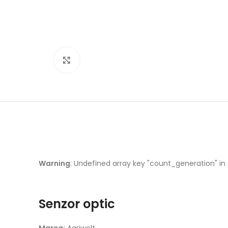
Click pentru zoom
Warning
: Undefined array key "count_generation" in
Senzor optic
Marca:
Agriwelt