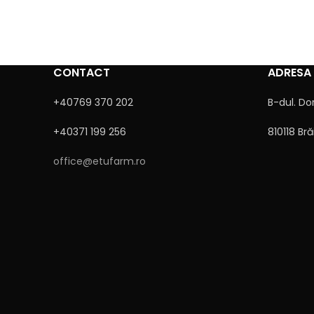
CONTACT
ADRESA
Alternative:
+40769 370 202
B-dul. Do
+40371 199 256
810118 Bră
office@etufarm.ro