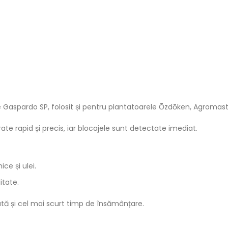
Gaspardo SP, folosit și pentru plantatoarele Ōzdōken, Agromaster
te rapid și precis, iar blocajele sunt detectate imediat.
ce și ulei.
itate.
cată și cel mai scurt timp de însămânțare.