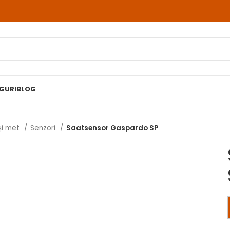
RGURI
BLOG
și met
Senzori
Saatsensor Gaspardo SP