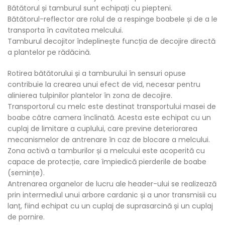
Bătătorul și tamburul sunt echipați cu piepteni.
Bătătorul-reflector are rolul de a respinge boabele și de a le
transporta în cavitatea melcului.
Tamburul decojitor îndeplinește funcția de decojire directă
a plantelor pe rădăcină.
Rotirea bătătorului și a tamburului în sensuri opuse
contribuie la crearea unui efect de vid, necesar pentru
alinierea tulpinilor plantelor în zona de decojire.
Transportorul cu melc este destinat transportului masei de
boabe către camera înclinată. Acesta este echipat cu un
cuplaj de limitare a cuplului, care previne deteriorarea
mecanismelor de antrenare în caz de blocare a melcului.
Zona activă a tamburilor și a melcului este acoperită cu
capace de protecție, care împiedică pierderile de boabe
(semințe).
Antrenarea organelor de lucru ale header-ului se realizează
prin intermediul unui arbore cardanic și a unor transmisii cu
lanț, fiind echipat cu un cuplaj de suprasarcină și un cuplaj
de pornire.