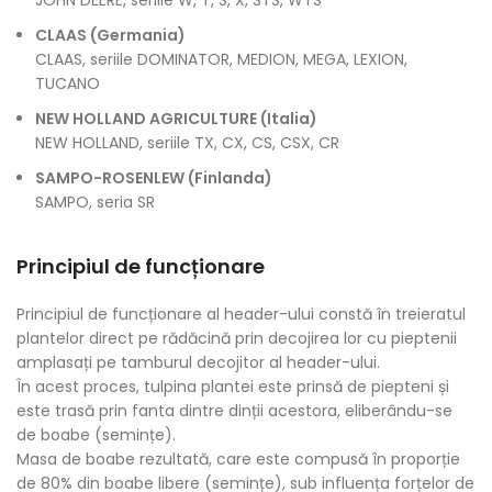
JOHN DEERE, seriile W, T, S, X, STS, WTS
CLAAS (Germania)
CLAAS, seriile DOMINATOR, MEDION, MEGA, LEXION,
TUCANO
NEW HOLLAND AGRICULTURE (Italia)
NEW HOLLAND, seriile TX, CX, CS, CSX, CR
SAMPO-ROSENLEW (Finlanda)
SAMPO, seria SR
Principiul de funcționare
Principiul de funcționare al header-ului constă în treieratul
plantelor direct pe rădăcină prin decojirea lor cu pieptenii
amplasați pe tamburul decojitor al header-ului.
În acest proces, tulpina plantei este prinsă de piepteni și
este trasă prin fanta dintre dinții acestora, eliberându-se
de boabe (semințe).
Masa de boabe rezultată, care este compusă în proporție
de 80% din boabe libere (semințe), sub influența forțelor de