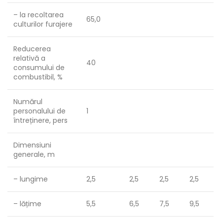
– la recoltarea
65,0
culturilor furajere
Reducerea
relativă a
40
consumului de
combustibil, %
Numărul
personalului de
1
întreținere, pers
Dimensiuni
generale, m
– lungime
2,5
2,5
2,5
2,5
– lățime
5,5
6,5
7,5
9,5