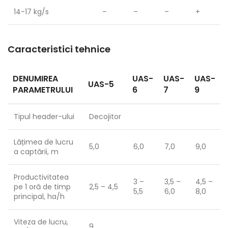
14-17 kg/s
–
–
–
+
Caracteristici tehnice
DENUMIREA
UAS-
UAS-
UAS-
UAS-5
PARAMETRULUI
6
7
9
Tipul header-ului
Decojitor
Lățimea de lucru
5,0
6,0
7,0
9,0
a captării, m
Productivitatea
3 –
3,5 –
4,5 –
pe 1 oră de timp
2,5 – 4,5
5,5
6,0
8,0
principal, ha/h
Viteza de lucru,
9