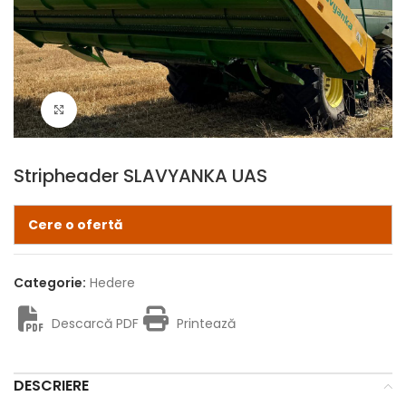
Click pentru zoom
Stripheader SLAVYANKA UAS
Cere o ofertă
Categorie:
Hedere
Descarcă PDF
Printează
DESCRIERE