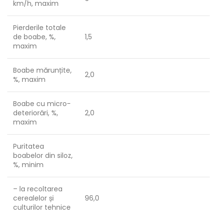
km/h, maxim
Pierderile totale
de boabe, %,
1,5
maxim
Boabe mărunțite,
2,0
%, maxim
Boabe cu micro-
deteriorări, %,
2,0
maxim
Puritatea
boabelor din siloz,
%, minim
– la recoltarea
cerealelor și
96,0
culturilor tehnice