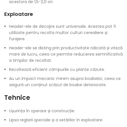
acestora de 1,5-2,0 ori.
Exploatare
Header-ele de decojire sunt universale. Acestea pot fi
utilizate pentru recolta multor culturi cerealiere și
furajere.
Header-ele se disting prin productivitate ridicată și viteză
mare de lucru, ceea ce permite reducerea semnificativă
a timpilor de recoltat.
Recoltează eficient câmpurile cu plante căzute.
Au un impact mecanic minim asupra boabelor, ceea ce
asigură un conținut scăzut de boabe deteriorate.
Tehnice
Ușurința în operare și construcție.
Lipsa reglarii speciale și a setărilor în exploatare.