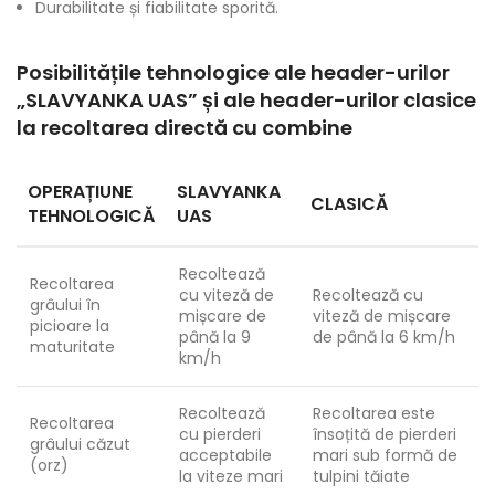
Durabilitate și fiabilitate sporită.
Posibilitățile tehnologice ale header-urilor
„
SLAVYANKA UAS
” și ale header-urilor clasice
la recoltarea directă cu combine
OPERAȚIUNE
SLAVYANKA
CLASICĂ
TEHNOLOGICĂ
UAS
Recoltează
Recoltarea
cu viteză de
Recoltează cu
grâului în
mișcare de
viteză de mișcare
picioare la
până la 9
de până la 6 km/h
maturitate
km/h
Recoltează
Recoltarea este
Recoltarea
cu pierderi
însoțită de pierderi
grâului căzut
acceptabile
mari sub formă de
(orz)
la viteze mari
tulpini tăiate