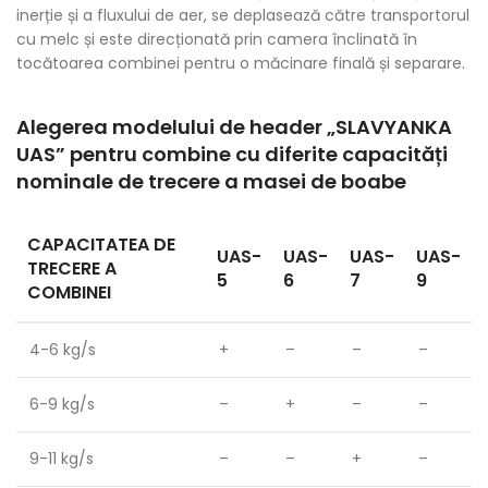
inerție și a fluxului de aer, se deplasează către transportorul
cu melc și este direcționată prin camera înclinată în
tocătoarea combinei pentru o măcinare finală și separare.
Alegerea modelului de header „
SLAVYANKA
UAS
” pentru combine cu diferite capacități
nominale de trecere a masei de boabe
CAPACITATEA DE
UAS-
UAS-
UAS-
UAS-
TRECERE A
5
6
7
9
COMBINEI
4-6 kg/s
+
–
–
–
6-9 kg/s
–
+
–
–
9-11 kg/s
–
–
+
–