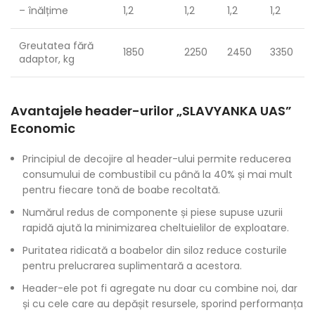
– înălțime
1,2
1,2
1,2
1,2
Greutatea fără
1850
2250
2450
3350
adaptor, kg
Avantajele header-urilor „
SLAVYANKA UAS
”
Economic
Principiul de decojire al header-ului permite reducerea
consumului de combustibil cu până la 40% și mai mult
pentru fiecare tonă de boabe recoltată.
Numărul redus de componente și piese supuse uzurii
rapidă ajută la minimizarea cheltuielilor de exploatare.
Puritatea ridicată a boabelor din siloz reduce costurile
pentru prelucrarea suplimentară a acestora.
Header-ele pot fi agregate nu doar cu combine noi, dar
și cu cele care au depășit resursele, sporind performanța