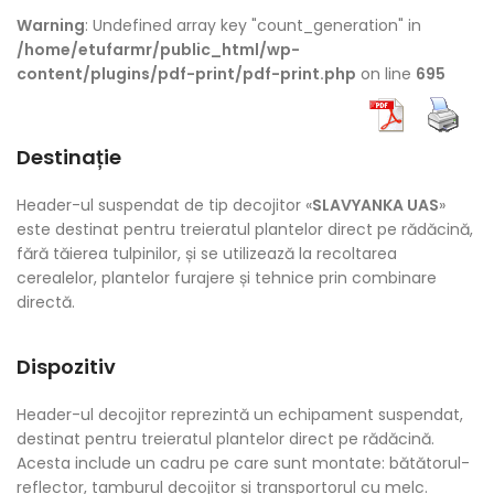
Warning
: Undefined array key "count_generation" in
/home/etufarmr/public_html/wp-
content/plugins/pdf-print/pdf-print.php
on line
695
Destinație
Header-ul suspendat de tip decojitor «
SLAVYANKA UAS
»
este destinat pentru treieratul plantelor direct pe rădăcină,
fără tăierea tulpinilor, și se utilizează la recoltarea
cerealelor, plantelor furajere și tehnice prin combinare
directă.
Dispozitiv
Header-ul decojitor reprezintă un echipament suspendat,
destinat pentru treieratul plantelor direct pe rădăcină.
Acesta include un cadru pe care sunt montate: bătătorul-
reflector, tamburul decojitor și transportorul cu melc.