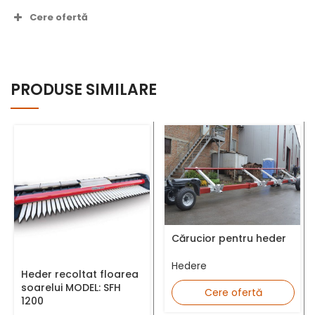
Cere ofertă
Nume complet *
PRODUSE SIMILARE
Număr telefon *
Adresă Email *
Cărucior pentru heder
Hedere
Heder recoltat floarea
soarelui MODEL: SFH
Cere ofertă
1200
Județ *