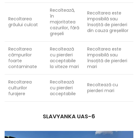
Recoltează,
Recoltarea este
în
Recoltarea
imposibilă sau
majoritatea
grâului culcat
însoțită de pierderi
cazurilor, fără
din cauza greșelilor
greșeli
Recoltarea
Recoltează
Recoltarea este
câmpurilor
cu pierderi
imposibilă sau
foarte
acceptabile
însoțită de pierderi
contaminate
la viteze mari
mari
Recoltarea
Recoltează
Recoltează cu
culturilor
cu pierderi
pierderi mari
furajere
acceptabile
SLAVYANKA UAS-6