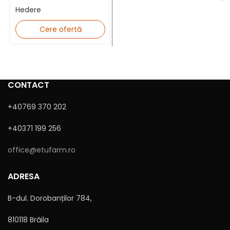
Hedere
Cere ofertă
Mesaj
CONTACT
+40769 370 202
+40371 199 256
office@etufarm.ro
Sunt de acord cu
Politica de confidențialitate
ADRESA
B-dul. Dorobanților 784,
810118 Brăila