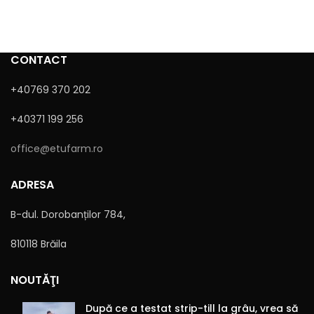
CONTACT
+40769 370 202
+40371 199 256
office@etufarm.ro
ADRESA
B-dul. Dorobanților 784,
810118 Brăila
NOUTĂŢI
După ce a testat strip-till la grâu, vrea să