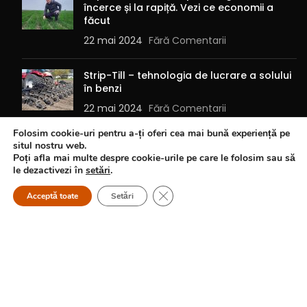
încerce și la rapiță. Vezi ce economii a
făcut
22 mai 2024
Fără Comentarii
Strip-Till – tehnologia de lucrare a solului
în benzi
22 mai 2024
Fără Comentarii
Folosim cookie-uri pentru a-ți oferi cea mai bună experiență pe
situl nostru web.
INFORMAȚII LEGALE
Poți afla mai multe despre cookie-urile pe care le folosim sau să
le dezactivezi în
setări
.
Termeni și condiții cookie-uri
Close GDPR Cookie Banner
Acceptă toate
Setări
Politică de confidențialitate
ANPC
SOL