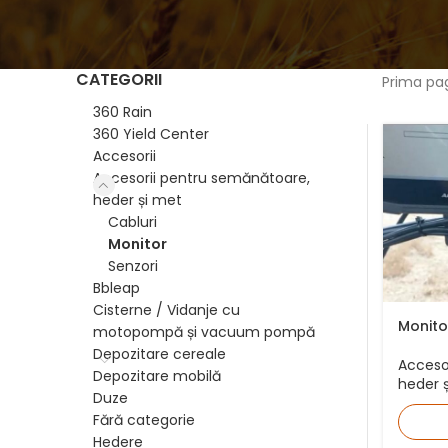
CATEGORII
Prima pa
360 Rain
360 Yield Center
Accesorii
Accesorii pentru semănătoare,
heder și met
Cabluri
Monitor
Senzori
Bbleap
Cisterne / Vidanje cu
Monito
motopompă și vacuum pompă
Depozitare cereale
Acceso
Depozitare mobilă
heder 
Duze
Fără categorie
Hedere