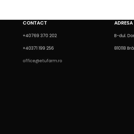
CONTACT
ADRESA
+40769 370 202
B-dul. Do
+40371 199 256
810118 Bră
office@etufarm.ro