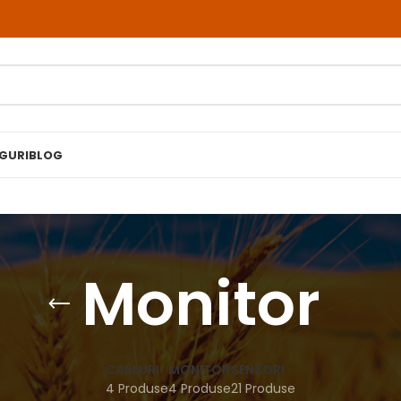
RGURI
BLOG
Monitor
CABLURI
MONITOR
SENZORI
4 Produse
4 Produse
21 Produse