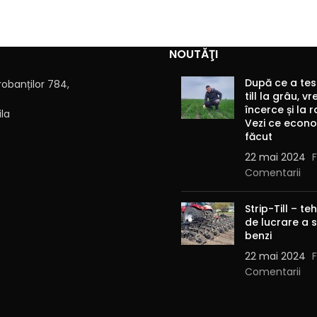
NOUTĂŢI
După ce a tes
robanților 784,
till la grâu, v
încerce și la r
ila
Vezi ce econo
făcut
22 mai 2024
Comentarii
Strip-Till – t
de lucrare a s
benzi
22 mai 2024
Comentarii