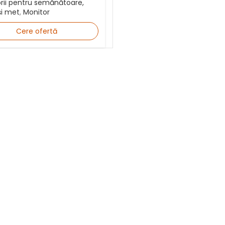
rii pentru semănătoare,
și met
,
Monitor
Cere ofertă