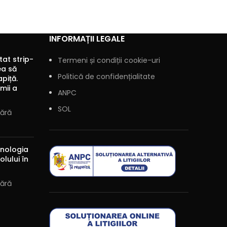
INFORMAȚII LEGALE
tat strip-
Termeni și condiții cookie-uri
rea să
Politică de confidențialitate
apiță.
mii a
ANPC
SOL
Fără
ehnologia
olului în
Fără