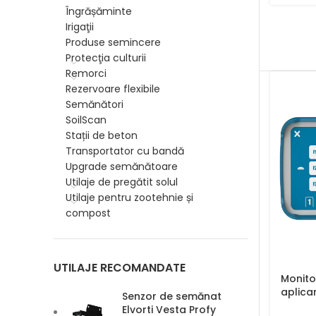
Îngrășăminte
Irigaţii
Produse semincere
Protecţia culturii
Remorci
Rezervoare flexibile
Semănători
SoilScan
Stații de beton
Transportator cu bandă
Upgrade semănătoare
Utilaje de pregătit solul
Utilaje pentru zootehnie și
compost
UTILAJE RECOMANDATE
Monito
aplica
Senzor de semănat
Elvorti Vesta Profy