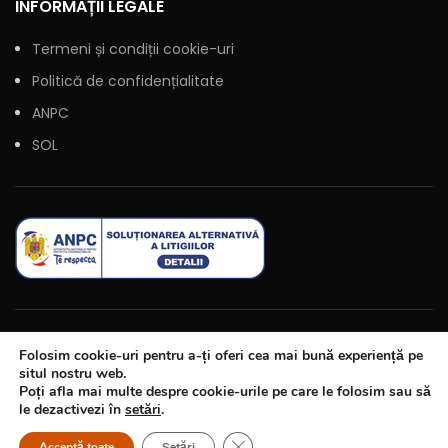
INFORMAȚII LEGALE
Termeni și condiții cookie-uri
Politică de confidențialitate
ANPC
SOL
Folosim cookie-uri pentru a-ți oferi cea mai bună experiență pe
situl nostru web.
Poți afla mai multe despre cookie-urile pe care le folosim sau să
le dezactivezi în
setări
.
Site creat și administrat de Agenția de Marketing online
e-
Close GDPR Cookie Banner
Acceptă toate
Setări