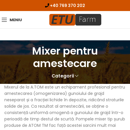
+40 769 370 202
MENIU
Mixer pentru
amestecare
Categorii
Mixerul de la A.TOM este un echipament profesional pentru
amestecarea (omogenizarea) gunoiului de grajd
neseparat și a fracției lichide în depozite, ridicând straturile
solide de jos. Ca rezultat al amestecării, se obține o
consistență uniformă omogenă a gunoiului de grajd într-o
perioadă de timp destul de scurtă. Pompele mixer tip șurub
produse de ATOM TM fac față acestei sarcini mult mai