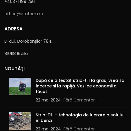
+40371 199 256
Sunt de acord cu
Politica de confidențialitate
office@etufarm.ro
ADRESA
B-dul. Dorobanților 784,
810118 Brăila
Alternative:
NOUTĂŢI
După ce a testat strip-till la grâu, vrea să
încerce și la rapiță. Vezi ce economii a
făcut
22 mai 2024
Fără Comentarii
Strip-Till – tehnologia de lucrare a solului
în benzi
22 mai 2024
Fără Comentarii