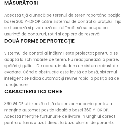
MĂSURĂTORI
Această tijă alunecă pe terenul de teren raportând poziția
bazei 360 Y-DROP către sistemul de control al brațului. Tija
se flexează și pivotează astfel încât să se ocupe cu
ușurință de contururi, rotiri și copiere de rezervă.
DOUĂ FORME DE PROTECȚIE
Sistemul de control al înălțimii este proiectat pentru a se
adapta la schimbările de teren. Nu reacționează la pietre,
spălări și gullies. De aceea, includem un sistem robust de
evadare. Când o obstrucție este lovită de bază, sistemul
inteligent se ridică automat și revine rapid la poziția sa de
funcționare.
CARACTERISTICI CHEIE
360 GLIDE utilizează o tijă de senzor mecanic pentru a
menține automat poziția ideală a bazei 360 Y-DROP.
Aceasta menține furtunurile de livrare în unghiul corect
pentru a furniza azot direct la baza plantei de porumb.