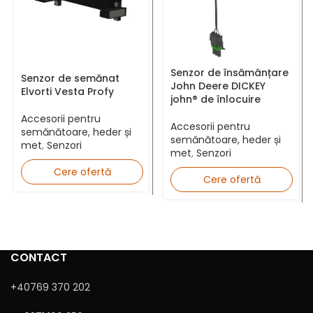
Adresă Email *
Senzor de însămânțare
Senzor de semănat
John Deere DICKEY
Elvorti Vesta Profy
john® de înlocuire
Județ *
Accesorii pentru
Accesorii pentru
semănătoare, heder și
semănătoare, heder și
met
,
Senzori
met
,
Senzori
Mesaj
Cere ofertă
Cere ofertă
CONTACT
+40769 370 202