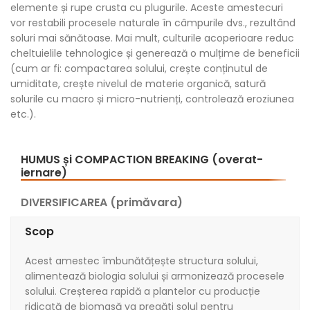
elemente și rupe crusta cu plugurile. Aceste amestecuri
vor restabili procesele naturale în câmpurile dvs., rezultând
soluri mai sănătoase. Mai mult, culturile acoperioare reduc
cheltuielile tehnologice și generează o mulțime de beneficii
(cum ar fi: compactarea solului, crește conținutul de
umiditate, crește nivelul de materie organică, satură
solurile cu macro și micro-nutrienți, controlează eroziunea
etc.).
HUMUS și COMPACTION BREAKING (overat-
iernare)
DIVERSIFICAREA (primăvara)
Scop
Acest amestec îmbunătățește structura solului,
alimentează biologia solului și armonizează procesele
solului. Creșterea rapidă a plantelor cu producție
ridicată de biomasă va pregăti solul pentru