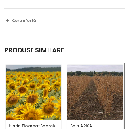
Cere ofertă
Nume complet *
PRODUSE SIMILARE
Număr telefon *
Adresă Email *
Hibrid Floarea-Soarelui
Soia ARISA