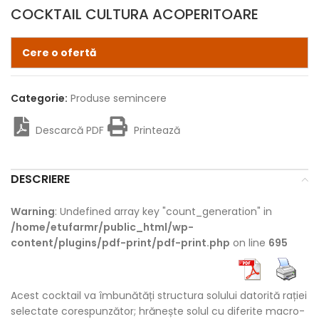
COCKTAIL CULTURA ACOPERITOARE
Cere o ofertă
Categorie:
Produse semincere
Descarcă PDF
Printează
DESCRIERE
Warning
: Undefined array key "count_generation" in
/home/etufarmr/public_html/wp-
content/plugins/pdf-print/pdf-print.php
on line
695
Acest cocktail va îmbunătăți structura solului datorită rației
selectate corespunzător; hrănește solul cu diferite macro-