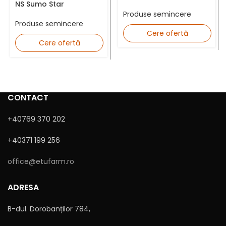
NS Sumo Star
Județ *
Produse semincere
Produse semincere
Cere ofertă
Cere ofertă
Mesaj
CONTACT
+40769 370 202
+40371 199 256
office@etufarm.ro
Sunt de acord cu
Politica de confidențialitate
ADRESA
B-dul. Dorobanților 784,