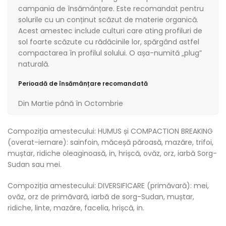
campania de însămânțare. Este recomandat pentru
solurile cu un conținut scăzut de materie organică.
Acest amestec include culturi care ating profiluri de
sol foarte scăzute cu rădăcinile lor, spărgând astfel
compactarea în profilul solului. O așa-numită „plug”
naturală.
Perioadă de însămânțare recomandată
Din Martie până în Octombrie
Compoziția amestecului: HUMUS și COMPACTION BREAKING
(overat-iernare): sainfoin, măceșă păroasă, mazăre, trifoi,
muștar, ridiche oleaginoasă, in, hrișcă, ovăz, orz, iarbă Sorg-
Sudan sau mei.
Compoziția amestecului: DIVERSIFICARE (primăvară): mei,
ovăz, orz de primăvară, iarbă de sorg-Sudan, muștar,
ridiche, linte, mazăre, facelia, hrișcă, in.