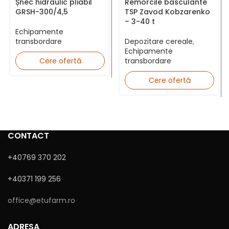
Șnec hidraulic pliabil
Remorcile basculante
GRSH-300/4,5
TSP Zavod Kobzarenko
– 3-40 t
Județ *
Echipamente
transbordare
Depozitare cereale
,
Echipamente
Cere ofertă
transbordare
Mesaj
Cere ofertă
CONTACT
+40769 370 202
+40371 199 256
Sunt de acord cu
Politica de confidențialitate
office@etufarm.ro
ADRESA