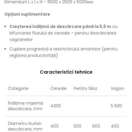
Dimensiuni L х l х H – 11000 х 2500 х 5000мм.
Opțiuni suplimentare
Creșterea înălțimii de descărcare până la 5,5 m
cu
bifurcarea fluxului de cereale – pentru descărcarea
vagoanelor
Cuplare progresivă a restrictorului amortizor (pentru
reglarea productivității)
Caracteristici tehnice
Categorie
Cereale
Pentru Siloz
Vagon
Înălțime maximă
4300
5 500
descărcare, mm
Diametru burlan
400
500
600
400
descărcare, mm