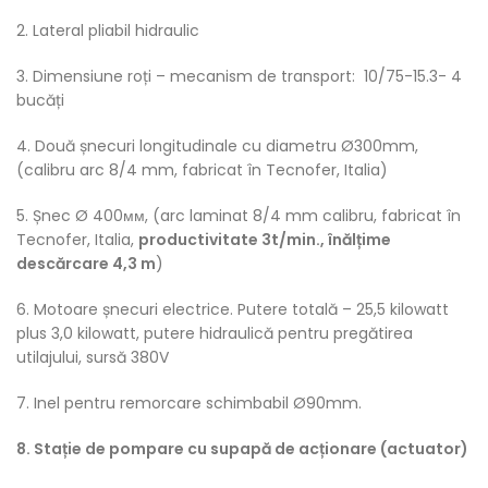
2. Lateral pliabil hidraulic
3. Dimensiune roți – mecanism de transport: 10/75-15.3- 4
bucăți
4. Două șnecuri longitudinale cu diametru Ø300mm,
(calibru arc 8/4 mm, fabricat în Tecnofer, Italia)
5. Șnec Ø 400мм, (arc laminat 8/4 mm calibru, fabricat în
Tecnofer, Italia,
productivitate 3t/min., înălțime
descărcare 4,3 m
)
6. Motoare șnecuri electrice. Putere totală – 25,5 kilowatt
plus 3,0 kilowatt, putere hidraulică pentru pregătirea
utilajului, sursă 380V
7. Inel pentru remorcare schimbabil Ø90mm.
8. Stație de pompare cu supapă de acționare (actuator)