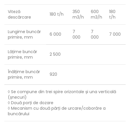
Viteză
350
600
180
180 t/h
descărcare
m3/h
m3/h
t/h
Lungime buncăr
7
7
6 000
7 000
primire, mm
000
000
Lățime buncăr
2 500
primire, mm
Înălțime buncăr
920
primire, mm
◊ Se compune din trei spire orizontale și una verticală
(șnecuri)
◊ Două porți de dozare
◊ Mecanism cu două părți de urcare/coborâre a
buncărului