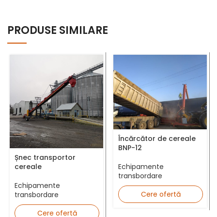
Nume complet *
PRODUSE SIMILARE
Număr telefon *
Adresă Email *
Încărcător de cereale
BNP-12
Șnec transportor
cereale
Echipamente
transbordare
Județ *
Echipamente
Cere ofertă
transbordare
Cere ofertă
Mesaj