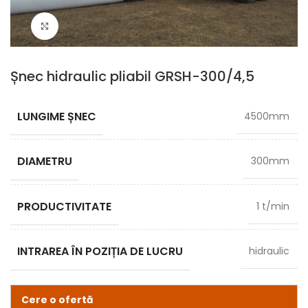
Click pentru zoom
Șnec hidraulic pliabil GRSH-300/4,5
LUNGIME ȘNEC
4500mm
DIAMETRU
300mm
PRODUCTIVITATE
1 t/min
INTRAREA ÎN POZIȚIA DE LUCRU
hidraulic
Cere o ofertă