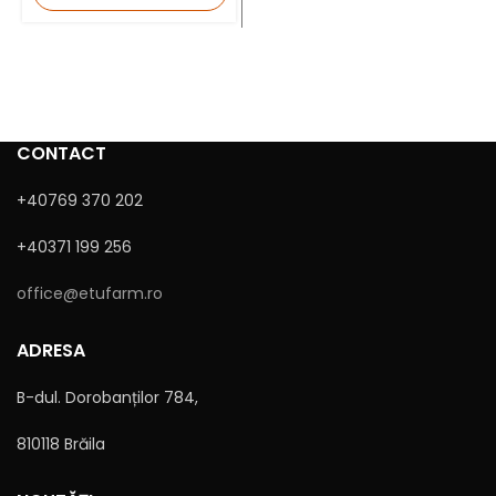
CONTACT
+40769 370 202
+40371 199 256
Sunt de acord cu
Politica de confidențialitate
office@etufarm.ro
ADRESA
B-dul. Dorobanților 784,
810118 Brăila
Alternative: