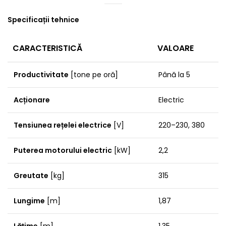
Specificații tehnice
CARACTERISTICĂ
VALOARE
Productivitate
[tone pe oră]
Până la 5
Acționare
Electric
Tensiunea rețelei electrice
[V]
220–230, 380
Puterea motorului electric
[kW]
2,2
Greutate
[kg]
315
Lungime
[m]
1,87
Lățime
[m]
1,35