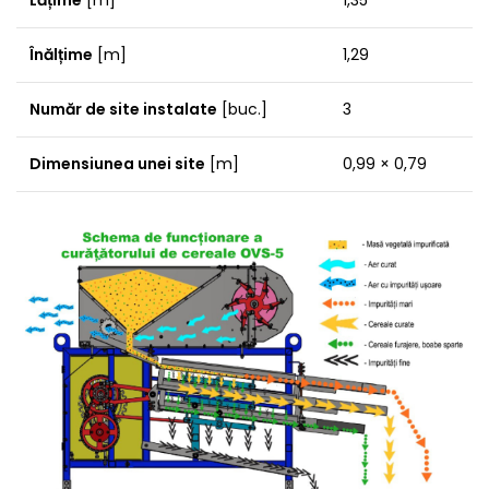
Înălțime
[m]
1,29
Număr de site instalate
[buc.]
3
Dimensiunea unei site
[m]
0,99 × 0,79