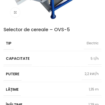
Click pentru zoom
Selector de cereale – OVS-5
TIP
Electric
CAPACITATE
5 t/h
PUTERE
2,2 kW/h
LĂȚIME
1,35 m
ÎNĂLȚIME
1,29 m