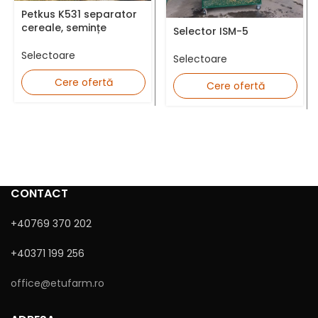
Adresă Email *
Petkus K531 separator
cereale, semințe
Selector ISM-5
Selectoare
Selectoare
Județ *
Cere ofertă
Cere ofertă
Mesaj
CONTACT
+40769 370 202
+40371 199 256
office@etufarm.ro
Sunt de acord cu
Politica de confidențialitate