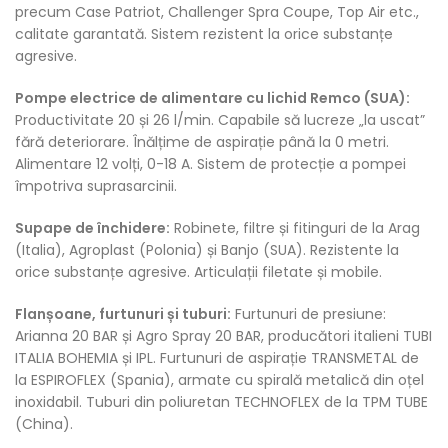
precum Case Patriot, Challenger Spra Coupe, Top Air etc.,
calitate garantată. Sistem rezistent la orice substanțe
agresive.
Pompe electrice de alimentare cu lichid Remco (SUA):
Productivitate 20 și 26 l/min. Capabile să lucreze „la uscat”
fără deteriorare. Înălțime de aspirație până la 0 metri.
Alimentare 12 volți, 0-18 A. Sistem de protecție a pompei
împotriva suprasarcinii.
Supape de închidere:
Robinete, filtre și fitinguri de la Arag
(Italia), Agroplast (Polonia) și Banjo (SUA). Rezistente la
orice substanțe agresive. Articulații filetate și mobile.
Flanșoane, furtunuri și tuburi:
Furtunuri de presiune:
Arianna 20 BAR și Agro Spray 20 BAR, producători italieni TUBI
ITALIA BOHEMIA și IPL. Furtunuri de aspirație TRANSMETAL de
la ESPIROFLEX (Spania), armate cu spirală metalică din oțel
inoxidabil. Tuburi din poliuretan TECHNOFLEX de la TPM TUBE
(China).