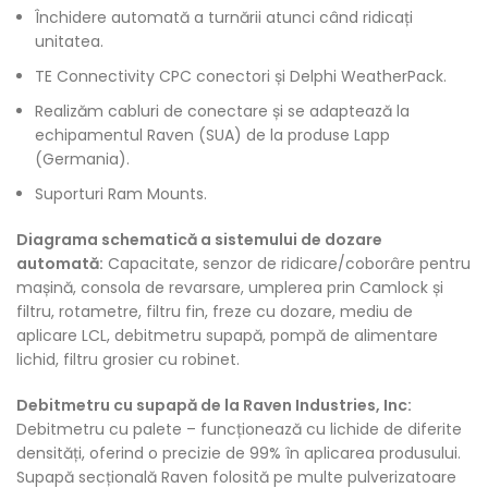
Închidere automată a turnării atunci când ridicați
unitatea.
TE Connectivity CPC conectori și Delphi WeatherPack.
Realizăm cabluri de conectare și se adaptează la
echipamentul Raven (SUA) de la produse Lapp
(Germania).
Suporturi Ram Mounts.
Diagrama schematică a sistemului de dozare
automată:
Capacitate, senzor de ridicare/coborâre pentru
mașină, consola de revarsare, umplerea prin Camlock și
filtru, rotametre, filtru fin, freze cu dozare, mediu de
aplicare LCL, debitmetru supapă, pompă de alimentare
lichid, filtru grosier cu robinet.
Debitmetru cu supapă de la Raven Industries, Inc:
Debitmetru cu palete – funcționează cu lichide de diferite
densități, oferind o precizie de 99% în aplicarea produsului.
Supapă secțională Raven folosită pe multe pulverizatoare