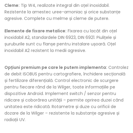
Cleme:
Tip W4, realizate integral din oțel inoxidabil.
Rezistente la amestec uree-amoniac și orice substanțe
agresive. Complete cu melme și cleme de putere.
Elemente de fixare metalice:
Fixarea cu lacăt din oțel
inoxidabil A2, standardele DIN 6923, DIN 6921. Piulițele și
șuruburile sunt cu flanșe pentru instalare ușoară. Oțel
inoxidabil A2 rezistent la medii agresive.
Opțiuni premium pe care le putem implementa:
Controlez
de debit ISOBUS pentru cartografiere, închidere secțională
și fertilizare diferențială. Control electronic de scurgere
pentru fiecare rând de la Wilger, toate informațiile pe
dispozitive Android. Implement switch / senzor pentru
ridicare și coborârea unității – permite oprirea duzei când
unitatea este ridicată. Rotametre și duze cu orificii de
dozare de la Wilger – rezistente la substanțe agresive și
radiații UV.