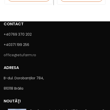
Mesaj
CONTACT
+40769 370 202
+40371 199 256
office@etufarm.ro
ADRESA
Sunt de acord cu
Politica de confidențialitate
B-dul. Dorobanților 784,
810118 Brăila
NOUTĂŢI