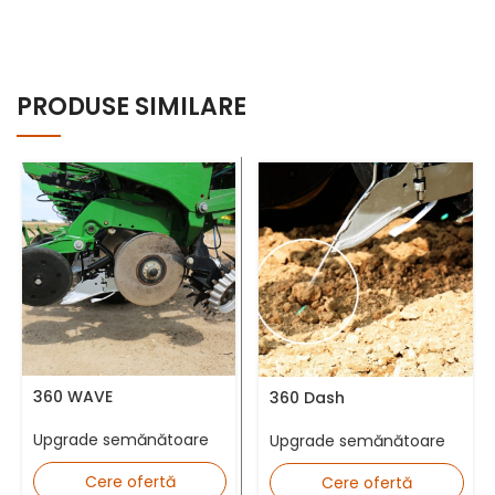
Nume complet *
PRODUSE SIMILARE
Număr telefon *
Adresă Email *
360 WAVE
360 Dash
Upgrade semănătoare
Județ *
Upgrade semănătoare
Cere ofertă
Cere ofertă