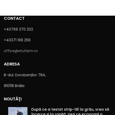
CONTACT
+40769 370 202
+40371 199 256
Sunt de acord cu
Politica de confidențialitate
office@etufarm.ro
ADRESA
B-dul. Dorobanților 784,
810118 Brăila
Alternative:
NOUTĂŢI
După ce a testat strip-till la grâu, vrea să
încerce și la rapiță. Vezi ce economii a