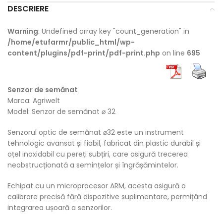
DESCRIERE
Warning
: Undefined array key "count_generation" in
/home/etufarmr/public_html/wp-
content/plugins/pdf-print/pdf-print.php
on line
695
Senzor de semănat
Marca: Agriwelt
Model: Senzor de semănat ⌀ 32
Senzorul optic de semănat ⌀32 este un instrument
tehnologic avansat și fiabil, fabricat din plastic durabil și
oțel inoxidabil cu pereți subțiri, care asigură trecerea
neobstrucționată a semințelor și îngrășămintelor.
Echipat cu un microprocesor ARM, acesta asigură o
calibrare precisă fără dispozitive suplimentare, permițând
integrarea ușoară a senzorilor.