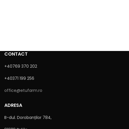
CONTACT
+40769 370 202
+40371 199 256
office@etufarm.ro
ADRESA
B-dul. Dorobanților 784,