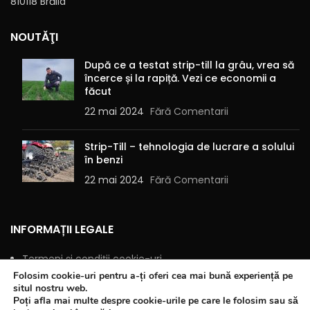
810118 Brăila
NOUTĂŢI
După ce a testat strip-till la grâu, vrea să
încerce și la rapiță. Vezi ce economii a
făcut
22 mai 2024
Fără Comentarii
Strip-Till – tehnologia de lucrare a solului
în benzi
22 mai 2024
Fără Comentarii
INFORMAȚII LEGALE
Termeni și condiții cookie-uri
Folosim cookie-uri pentru a-ți oferi cea mai bună experiență pe
Politică de confidențialitate
situl nostru web.
Poți afla mai multe despre cookie-urile pe care le folosim sau să
ANPC