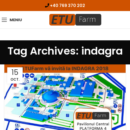
+40 769 370 202
MENIU
Tag Archives: indagra
15
OCT.