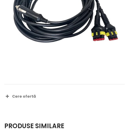
Cere ofertă
Nume complet *
PRODUSE SIMILARE