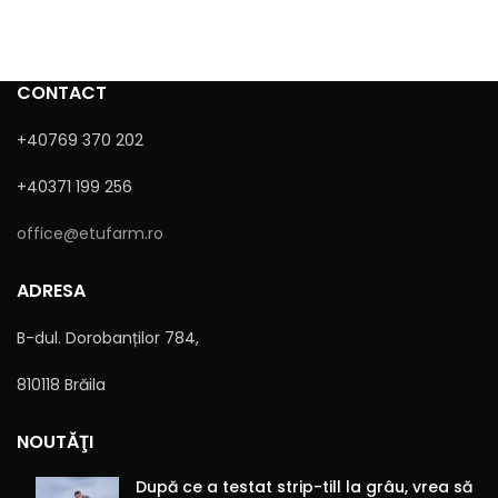
CONTACT
+40769 370 202
+40371 199 256
Sunt de acord cu
Politica de confidențialitate
office@etufarm.ro
ADRESA
B-dul. Dorobanților 784,
810118 Brăila
Alternative:
NOUTĂŢI
După ce a testat strip-till la grâu, vrea să