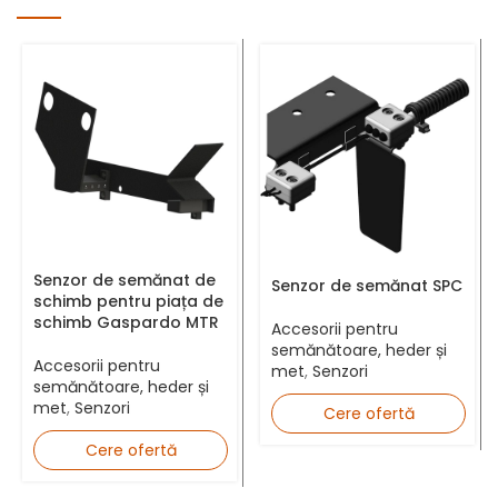
Număr telefon *
Adresă Email *
Senzor de semănat de
Senzor de semănat SPC
schimb pentru piața de
schimb Gaspardo MTR
Județ *
Accesorii pentru
semănătoare, heder și
Accesorii pentru
met
,
Senzori
semănătoare, heder și
met
,
Senzori
Cere ofertă
Mesaj
Cere ofertă