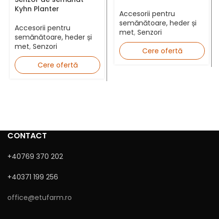
Kyhn Planter
Accesorii pentru
semănătoare, heder și
Județ *
Accesorii pentru
met
,
Senzori
semănătoare, heder și
met
,
Senzori
Cere ofertă
Cere ofertă
Mesaj
CONTACT
+40769 370 202
+40371 199 256
Sunt de acord cu
Politica de confidențialitate
office@etufarm.ro