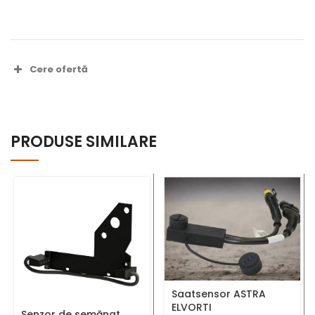
Cere ofertă
Nume complet *
PRODUSE SIMILARE
Număr telefon *
Adresă Email *
Saatsensor ASTRA
ELVORTI
Senzor de semănat